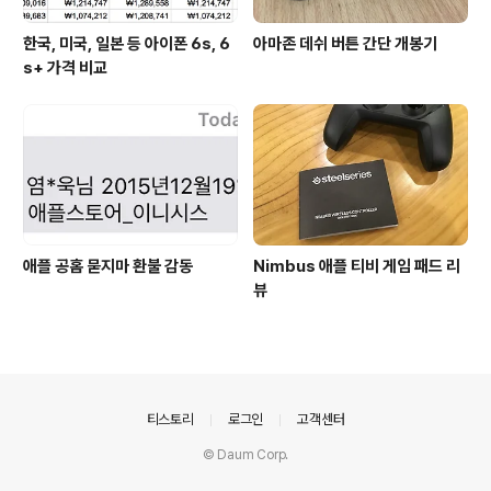
한국, 미국, 일본 등 아이폰 6s, 6
아마존 데쉬 버튼 간단 개봉기
s+ 가격 비교
애플 공홈 묻지마 환불 감동
Nimbus 애플 티비 게임 패드 리
뷰
의안내
티스토리
로그인
고객센터
© Daum Corp.