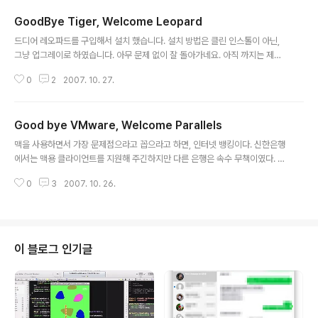
GoodBye Tiger, Welcome Leopard
글 내용
드디어 레오파드를 구입해서 설치 했습니다. 설치 방법은 클린 인스톨이 아닌,
그냥 업그레이로 하였습니다. 아무 문제 없이 잘 돌아가네요. 아직 까지는 제가
사용하는 프로그램들이 아무런 에러 없이 잘 돌아갑니다. 레오파드로 넘어와서
0
2
2007. 10. 27.
가까이 와닿는 장점은, 정말 미칠듯이 빨라진 SpotLight 입니다. 타이거에서는
약간의 딜레이가 있었지만, 레오파드에서는 입력 즉시 찾아 주는군요. 그리고 S
afari 버젼이 3.0.4 버젼으로 업데이트 되었는데, 이것또한 속도가 예술입니다.
Good bye VMware, Welcome Parallels
스페이스 또한 사용하기 편하네요. ^^ 시간날때 더 사용을 해봐야겠습니다. 아
글 내용
무튼 대 만족입니다. :-)
맥을 사용하면서 가장 문제점으라고 꼽으라고 하면, 인터넷 뱅킹이다. 신한은행
에서는 맥용 클라이언트를 지원해 주긴하지만 다른 은행은 속수 무책이였다. 그
래서 많은 사람들이 가상머신을 사용하고 있다. 그중 양대산맥은 Parallels와
0
3
2007. 10. 26.
VMware Fusion이다. Parallels는 먼저 공개되서 개발되옴에 따라 3D가속
도 지원해주고, 좀더 빠른 속도를 보여줬으나, 가장 단점이 인터넷 뱅킹을 할려
고 로긴을 해버리면 가상머신이 폭팔 되어 버렸다. 하지만 VMware는 약간 느
리기는 했지만, 최근들어 Parallels의 기능과 거의 똑같아지고 인터넷뱅킹이
거의 완벽하게 지원했다. 둘다 한번씩 번갈아 보고 사용해보다가, 어차피 윈도
이 블로그 인기글
우즈 환경은 거의 안쓰기때문에 속도 보다는 인터넷 뱅킹이 지원 되는 VMwar
e를..