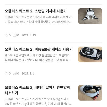
가 지난 2월 3일 한국에 정식 론칭을 했다. 가격은 41400
0원으로 공홈과 같지만, 무상 AS 1년이 포함이 되었다. 공
오큘러스 퀘스트 2, 스탠딩 거치대 사용기
홈에서 www.appilogue.kr 오늘 FitXR을 정확하게 24
글 내용
오큘러스 퀘스트 2는 VR 기기가 아니라 액세서리 수집 기
시간 1분 플레이했네요. 거의 매일매일 하루에 최소 15-2
기 같습니다. 마치 스팀이 게임 플랫폼이 아니라 게임 수집
0분씩은 했습니다. 처음에는 정말 힘들게 치면서 10분 하
게임을 하는 역할을 하는 것처럼, 무수한 액세서리를 구매
는 것도 힘들었는데, 계속하다 보니 익숙해지고 실수 없이
하게 만듭니다. 3월 6일에 이동 & 보관 케이스를 사용기를
퍼펙트로 깬 스테이지도 4개나 생겼습니다. ^^ 그 결과 1월
작성시간
5
0
2021. 3. 13.
적고 마지막에 질렀다고 한 스탠딩 거치대 http://bit.ly/3
25일에 80kg 시작했던 몸무게는 오늘 ..
0hEkoH 가 오늘 도착했습니다. 갓 알리+우체국 배송입
니다. 13.77US $ 18% OFF|VR Stand For Oculus Q
오큘러스 퀘스트 2, 이동&보관 케이스 사용기
uest 2 VR Headset Display Holder Game Contro
글 내용
ller Storage Stand For Oculus Go Rift Rift S Smar
퀘스트 2를 구입하고 나서 가장 불안했던 점이 보관하기
ter Shopping, Better Living! Aliexpress.com ww
참 애매하다는 것이었습니다. 어떤 분들은 그냥 정품 박스
w.aliexpress.com..
를 보관 용도로 사용하기도 하는데, 넣고 꺼내기가 불편합
니다. 그러고 보니 케이스를 사용해도 넣고 꺼내기는 불편
작성시간
0
0
2021. 3. 6.
하기는 마찬가지입니다. 사실 박스 훼손을 안 좋아해서 사
용하기가 좀 애매합니다. 그래서 매일매일 퀘스트 2 사용
하다 보니 침대 머릿맡에 헤드셋과 컨트롤러를 두고 그때
오큘러스 퀘스트 2, 베터리 달아서 안면압박
그때 사용했습니다. 하지만 명절에 이동을 할 때 그냥 가방
해소하기
에 덩그러니 넣고 이동을 했었는데 정말 불안했습니다. 1,2
글 내용
만 원짜리 기기면 그냥 아무렇게나 넣고 다니겠는데 40만
오큘러스 퀘스트 2의 무게가 퀘스트 무게 571g 보다 1
원이 넘어가는 모바일 기기이다 보니 충격에 약할 것 같았
0% 감소한 503g이 되긴 하였지만, 이게 VR의 특성상 착