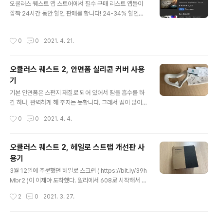
오큘러스 퀘스트 앱 스토어에서 필수 구매 리스트 앱들이
래서 엄청나게 욕을 먹고 있지요. ㅎㅎ 공개는 하였지만 조
깜짝 24시간 동안 할인 판매를 합니다! 24-34% 할인률
금 많이 초라하게 7개의 코스만 우선 공개되었습니다. 매
도 높습니다. 그리고 캐나다 VPN 우회를 하면 더더욱 저렴
달 $10 구독료나 되면서 조금 더 많은 코스를 내놨으면 했
해집니다! - 쓰릴 오브 파이어 - 리얼 VR 낚시 - The VR
는데 아쉽긴 하네요. 최애 오큘러스 퀘스트 2 게임이었는
작성시간
0
0
2021. 4. 21.
Room (위 3개는 기본적으로 해봐야 하는 앱입니다.) 등은
데 구독이 되면서 정말 많이 아쉽습..
단품으로 할인 판매를 하고, 파퓰레이션: 원, 슈퍼핫 VR, 잡
시뮬레이터, 피스톨 윕, 아리조나 선샤인, 일레븐 테이블 테
오큘러스 퀘스트 2, 안면폼 실리콘 커버 사용
니스 6개를 묶어서 비싼듯 싸게 판매를 하고 있습니다. 평
기
소 구입하고 싶었던 앱이나, 그리고 미래에 꼭 구입할 앱을
글 내용
이 기회에 꼭 구입하세요! 구입하고 정 안되겠다 싶으면 2
기본 안면폼은 스펀지 재질로 되어 있어서 땀을 흡수를 하
4시간 이내, 2시간 미만 플레이 시, 한 달에 5개까지 환불
긴 하나, 완벽하게 해 주지는 못합니다. 그래서 땀이 많이
이 가능하니 이 기회에 저렴하게 앱을 구매해보는 걸..
나면 얼굴에 흘러내립니다. 그리고 사용 후 그냥 방치하면
작성시간
0
0
2021. 4. 4.
부식되어서 망가질까 봐, 사용 후 매일매일 씻어주고 말려
주기가 은근히 귀찮습니다. 그대로 방치할 경우 냄새도 나
기도 합니다. 실리콘 커버를 살까 말까 고민을 하다가 300
오큘러스 퀘스트 2, 헤일로 스트랩 개선판 사
0원 정도 밖에 안 해서 속는 셈 치고 주문을 넣었습니다. 검
용기
은색 계열은 IPD 숫자 윗부분에 센서가 있는데 그 부분에
글 내용
영향을 줘서 잘 안 꺼지거나, 안 켜지거나 하는 문제가 생길
3월 12일에 주문했던 헤일로 스크랩 ( https://bit.ly/39h
수 있을 것 같아서 일부러 하얀색으로 구입했습니다. 3월 1
Mbr2 )이 이제야 도착했다. 알리에서 608로 시작해서 국
0일에 주문을 넣었고, 3월 31일쯤 받았습니다. 약 3주 정
내 업체랑 계약 맺어서 국내에서는 우체국 배송으로 해주
작성시간
2
0
2021. 3. 27.
도 걸렸습니다. 알리치곤 빨리 오는 편이네요. ^^ 내용물은
는 건, 최근에는 다 7-10일 사이로 왔는데 이건 15일이나
실리콘이 ..
걸렸다. 뭔가 중국에서 출발하는 것도 늦었고, 한국에 들어