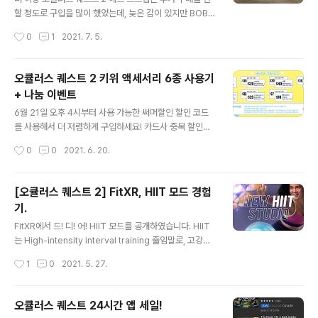
무료로 안면폼 실리콘 커버를 제공해주고 있습니다. ^^ ​ 신
할 정도로 구입을 많이 했었는데, 늦은 감이 있지만 BOBO
청 방법은 아래 링크로 들어가서..
VR 헤일로 스타일 헤드 스트랩이 좋다는 이야기를 듣고 정
작성시간
0
1
2021. 7. 5.
말 마지막으로 구매를 하였습니다. 정작 정품은 구입을 안
했습니다. 1차 구매, Q2 엘리트 헤드 스트랩 ₩ 24,299
https://bit.ly/3aNIyu9 18.99US $ 40% OFF|Q2 Ad
오큘러스 퀘스트 2 키위 액세서리 6종 사용기
justable head strap for oculus quest 2 Elite stra
+ 나눔 이벤트
p VR Headband Comfort Foam Pad Replacemen
글 내용
t Strap Enhanc Smarter Shopping, Better Living!
6월 21일 오후 4시부터 사용 가능한 써머할인 할인 코드
Aliexpress.com www.aliexpress.com 2차 구매, G
를 사용해서 더 저렴하게 구입하세요! 카드사 중복 할인도
OMRVR ..
있으니 더더욱 저렴하게 구입하세요!!! $40 이상 $4 할인
작성시간
0
0
2021. 6. 20.
KR621 6,000장 한정 $50 이상 $5 할인 KR622 3,00
0장 한정 $60 이상 $6 할인 KR623 7,000장 한정 $7
0 이상 $7 할인 KR624 9,000장 한정 $80 이상 $8 할
[오큘러스 퀘스트 2] FitXR, HIIT 모드 경험
인 KR625 10,000장 한정 $100 이상 $10 할인 KR62
기.
7 2,000장 한정 $120 이상 $12 할인 KR628 9,000장
글 내용
한정 알리 익스프레스 키위 디자인 스토어에서 오큘러스
FitXR에서 드! 디! 어! HIIT 모드를 공개하였습니다. HIIT
퀘스트 2 제품의 액세서리가 다양하게 나와서 리뷰를 하고
는 High-intensity interval training 줄임말로, 고강도
자 쓸만한 것 위주로 구입해보았습니다. 5월 25일 주문을
인터벌 트레이닝입니다. 짧은 시간에 심장박동이 최대로
작성시간
1
0
2021. 5. 27.
했고, 6월 5일 배송받..
다다르게 만들고, 잠깐 인터벌을 두고 쉬다가 또 최대로 심
박이 다다르게 반복해서 운동을 합니다. 참고: https://ko.
wikipedia.org/wiki/인터벌_트레이닝 유료화하면서 바
오큘러스 퀘스트 24시간 앱 세일!
로 내놨서야 했는데, 개발 기간이 조금 길어졌나 봅니다. 그
글 내용