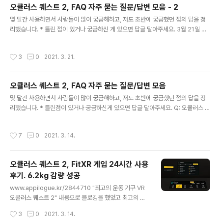
와서도 뭔가 늦었다. ㅠㅠ 암튼 2주 만에 배송받아서 사용
오큘러스 퀘스트 2, FAQ 자주 묻는 질문/답변 모음 - 2
해봤다. 23.99US $ |GOMRVR Halo Strap Adjusta
글 내용
몇 달간 사용하면서 사람들이 많이 궁금해하고, 저도 초반에 궁금했던 점의 답을 정
ble for Oculus Quest 2 VR,Increase Supporting f
리했습니다. * 틀린 점이 있거나 궁금하신 게 있으면 답글 달아주세요. 3월 21일 추
orce and improve comfort oculus quest2 Acces
가 업데이트 Q: 화면 바라보는 곳이 이상합니다. 리셋하는 방법이 뭘까요? A: 오른손
s Smarter Shopping, Better Living! Aliexpress.c
엄지로 제일 아래 오큘러스 마크 버튼을 꾹 2초간 누르면 바라보는 시점으로 화면이
om www.aliexpre..
작성시간
3
0
2021. 3. 21.
리셋이 됩니다. Q: 화면 캡처 하고 싶어요. A: 두 가지 방법이 있습니다. 1. 오른손 엄
지로 제일 아래 오큘러스 마크 버튼 누른 다음 메뉴가 뜨면 화면 캡처를 하면 됩니다.
2. 오른손 엄지로 오큘러스 마크 버튼과 검지를 동시에 누르면 화면 캡처가 됩니다.
오큘러스 퀘스트 2, FAQ 자주 묻는 질문/답변 모음
Q: 앱 환불 가능한가요? A: 앱은 구매 후 14일 이내, 2시간 미만 플레이 시 환불 요
글 내용
청을 하면 가능합니다...
몇 달간 사용하면서 사람들이 많이 궁금해하고, 저도 초반에 궁금했던 점의 답을 정
리했습니다. * 틀린점이 있거나 궁금하신게 있으면 답글 달아주세요. Q: 오큘러스 퀘
스트 2를 구입하고 싶은데 어디서 구입할 수 있나요? A: 1. 오큘러스 공식 홈. http
s://www.oculus.com/quest-2/ 에서 41만 4천 원에 구입할 수 있습니다. 다만
작성시간
7
0
2021. 3. 14.
이중 환전, 자국 통화 결제(DCC)으로 인해서 1만 원 정도 더 빠져나갑니다. ㅠㅠ 장
점: 30일 이내 문제가 생기면 교환이 쉽습니다. 단점: 이중 환전 결제로 좀 더 비싸게
주고 삽니다. 2. SK & 11번가 각종 카드 혜택 및 할부 가능으로 조금 더 싸게 살수 있
오큘러스 퀘스트 2, FitXR 게임 24시간 사용
습니다. SK: https://www.sktelecom5gx.com/poc/html/s..
후기. 6.2kg 감량 성공
글 내용
www.appilogue.kr/2844710 "최고의 운동 기구 VR
오큘러스 퀘스트 2" 내용으로 블로깅을 했었고 최고의 운
동 기구 VR 오큘러스 퀘스트 2 기존 Facebook의 공식
작성시간
3
0
2021. 3. 14.
오큘러스 페이지에서 판매하던 오큘러스 퀘스트 2를 SKT