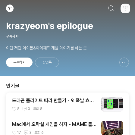
검색하기
티스토리
krazyeom's epilogue
구독자
0
이런 저런 아이폰&아이패드 개발 이야기를 하는 곳
구독하기
방명록
신고하기 레이어
열기
인기글
드래곤 플라이트 따라 만들기 - 9. 폭발 효과
애니메이션
8
0
조회
8
Mac에서 오락실 게임을 하자 - MAME 돌리
기 및 USB 조이패드 설정
17
3
조회
6