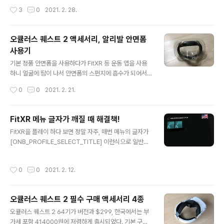
습니다. 그리고 AS 또한 매우 불편하다 보니 고장이 나면
용을 하면 머리 기준 앞쪽에 쏠림이 100%가 되기 때문에,
작성시간
3
0
2021. 2. 28.
무조건 안됩니다. 그래서 알리에서 케이..
안면 압박 특히 한국 사람들에게는 광대뼈가 무지하게 압
박되어 아프게 됩니다. ​ 잠깐 플레이하는 거면 모르는데, 시
간이 늘어나면 아파서 다시 하기 힘들 경우도 생깁니다. ​ 그
오큘러스 퀘스트 2 액세서리, 알리발 안면폼
리고 헤드 스트랩이 그냥 고무줄로 되어 있다 보니 미끄러
사용기
지리 지 않게, 벗겨지게 않게 하려면 더 세게 조여야 합니
글 내용
다. 이러면서 더 아프게 됩니다. ​ 헤드 스트랩을 변경하면
기본 정품 안면폼을 사용하다가 FitXR 등 운동 앱을 사용
안면 압박에서 조금 벗어 날 수 있습니다. 정품은 엘리트가
하니 얼굴에 땀이 나서 안면폼의 스펀지에 흡수가 되어서,
68000원, 배터리 포함 엘리트 헤드 스트랩이 179000원
사용할 때마다 중성세제에 씻어서 말리는 게 귀찮아서 구
작성시간
0
0
2021. 2. 21.
의 무자비한 가격을 가지고 있고, 잘 부러지는 고질적인 문
입을 하게 되었습니다. $12.75 (₩ 14,528) https://bit.
제점도 ..
ly/3bn1FKR US $9.23 41% OFF|PU Face Cover C
ase Replacement Eye Mask Pad Cushion Cover
FitXR 메뉴 글자가 깨질 때 해결책!
For Oculus Quest 2 VR Virtual Reality Glasses A
글 내용
FitXR을 플레이 하다 보면 정말 자주, 매번 메뉴의 글자가
ccesso Smarter Shopping, Better Living! Aliexp
[ONB_PROFILE_SELECT_TITLE] 이런식으로 일반인
ress.com www.aliexpress.com 2월 7일 주문을 했
들이 알지 못하게 나올 때가 있습니다. 이렇게 되면 아무거
고, 2월 8일에 발송을 하고 배에 선적을 하여 일찍 출발할
나 선택하게 되고, 해결해보려 앱을 껐다가 켜봐도 또 동일
것 같았지만, ..
작성시간
0
0
2021. 2. 12.
하게 나타납니다. 이럴 때는 당황하게 마시고 간단하게 해
결 하는 방법이 있습니다. ​ 원인 원인은 개발할 때 다국어를
지원하다 보면, [ONB_PROFILE_SELECT_TITLE] 이렇
오큘러스 퀘스트 2 필수 구매 액세서리 4종
게 대표 메뉴명을 변수에 넣고 언어에 맞게 뿌려주게 됩니
글 내용
다. 한국어로는 없다보니, 영어를 뿌려주게 기본값으로 해
오큘러스 퀘스트 2 64기가 버전과 $299, 한국에서는 부
야하는데 그게 설정이 안된듯합니다. 일해라 개발자! 버그
가세 포함 414000원에 저렴하게 출시되었다. 기본 구성