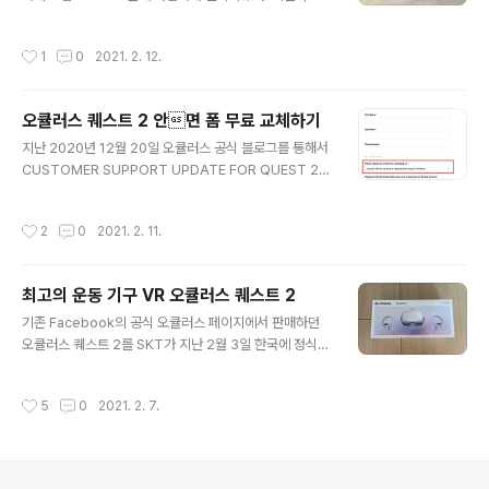
이며 고치기 쉬우니 곧 고쳐지겠죠? ​ 해결책 최초 실행시
으로 사용해도 전혀 문제가 없으나, 구매 후 필수 적으로 추
프로파일 선택 메뉴에서 오른쪽 상단에 보면, 미영국 국기
가 구매해야 할 액세서리가 몇 개 있다. 한국에서도 구매할
작성시간
1
0
2021. 2. 12.
가 ..
수 있으나, 한국에서 구입하는 것도 결국 알리에서 판매하
는 물건과 대부분 동일하다. 헤드 스트랩, 가죽 본과 같이
적당히 가격이 나가는 물건은 빠르면 1주일에서 10여 일
오큘러스 퀘스트 2 안면 폼 무료 교체하기
사이로 국내에서는 우체국을 통해서 빠르게 받을 수 있다.
글 내용
정말 급하면 조금 더 비싸게 한국에서 구매하는 것도 나쁘
지난 2020년 12월 20일 오큘러스 공식 블로그를 통해서
지 않다. 예전에는 조금 더 저렴했는데, 구매자가 늘어서 그
CUSTOMER SUPPORT UPDATE FOR QUEST 2 F
런지 조금씩 가격이 올랐다. 구매 전 미리미리 준비해야 좋
OAM INTERFACE 제목으로 안면 폼 이슈에 관한 포스팅
다. 너클 스트랩은 3000원 정도로 DIY 해서 사용하고 있
이 올라왔습니다. 퀘스트 2 사용자들 중 소수의 사용자, 약
작성시간
2
0
2021. 2. 11.
는데 아주 만족스..
0.01% 정도에서 안면 폼을 사용하면서 피부 가려움이
발생했다고 리포트를 받았다고 합니다. 그래서 자신들의
높은 기준에 부합하지 않아서, 가려움증이 있는 사람은 다
최고의 운동 기구 VR 오큘러스 퀘스트 2
음 서포트 링크를 들어가서 문의를 하면 안면 폼을 새로 보
글 내용
내줍니다. 사용하면서 폼이 닿는 부분의 얼굴이 가렵거나
기존 Facebook의 공식 오큘러스 페이지에서 판매하던
빨갛게 되면 신청을 하시는게 좋습니다. 아래 그림에 나온
오큘러스 퀘스트 2를 SKT가 지난 2월 3일 한국에 정식
것을 선택을 하고 Your email address: 받는 이메일 Fir
론칭을 했다. 가격은 414000원으로 공홈과 같지만, 무상
st Name: 명 Last Name: 성 Phone Nu..
AS 1년이 포함이 되었다. 공홈에서 구입하면 외국으로 직
작성시간
5
0
2021. 2. 7.
접 보내고 받아야 한다. OTL 현재는 완판되었는지 구매 불
가이다. ㅠㅠ 그리고 64기가만 판매를 하지만, SKT를 통
해서 사면 할부로 살 수도 있고, 이중 환전으로 인해서 더
비싸게 구입을 안 해도 된다. 아무튼 그냥 한국에서 사는 게