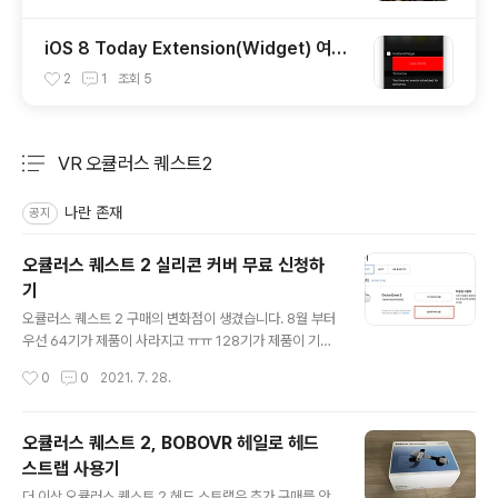
iOS 8 Today Extension(Widget) 여백
없애는 방법
2
1
조회
5
VR 오큘러스 퀘스트2
분류 전체보기
주요 글 목록
나란 존재
공지
오큘러스 퀘스트 2 실리콘 커버 무료 신청하
기
글 내용
오큘러스 퀘스트 2 구매의 변화점이 생겼습니다. 8월 부터
우선 64기가 제품이 사라지고 ㅠㅠ 128기가 제품이 기본
으로 변경됩니다. 그리고 페키징에 실리콘 커버를 기본으
작성시간
0
0
2021. 7. 28.
로 넣어줍니다. 안면폼 문제가 많아서 그런가 봅니다. http
s://uploadvr.com/oculus-quest-2-128-gb-299
Oculus Quest 2 128GB Model On Sale August 2
오큘러스 퀘스트 2, BOBOVR 헤일로 헤드
4 For $299 Facebook plans to start selling a 12
스트랩 사용기
8GB version of Oculus Quest 2 on August 24th f
글 내용
or $299. uploadvr.com ​ 그래서 기본 구매자들에게도
더 이상 오큘러스 퀘스트 2 헤드 스트랩은 추가 구매를 안