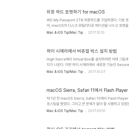
실행한다. 라이브러리 생성과 라이브러리 선택이 나오는데,
Music 폴더 안에는 12.7용 iTunes 라이브러리가 있고, 
외장 하드 포멧하기 for macOS
Previous iTunes Libraries이름으로 이전 라이브러리
하는 날짜..
WD My Passport 2TB 외장하드를 구입하였다. 기본
어, macOS의 디스크 유틸리티로 파티션을 나누고 포멧을
러가 뜨면서 더 이상 포멧이 진행되지 않는다.Mediakit repo
Mac & iOS Tip/Mac Tip
2017.10.10
on device for requested operation. 다양한
고 reddit에서 해결 방법을 찾았고 성공했다. 우선 터미
래 명령어를 입력한다. diskutil list 맥에 연결된 디스
하이 시에라에서 버츄얼 박스 설치 방법
위한 외장하드를 선택을 한다. 이 경우에는 disk3이다. *
있으니, 주의 또 주의하자.k..
High Sierra에서 Virtual Box를 설치하려면 아래 
지가 나온다. 이번 하이 시에라에서 새로운 기능인 Secure Ker
때문에 생기는 문제이다. 이럴 경우 시스템 설정 > 보안 및
Mac & iOS Tip/Mac Tip
2017.10.07
고 나서 다시 설치를 하면 성공적으로 설치를 할 수 있다.
macOS Sierra, Safari 11에서 Flash Pla
딱 1년 전 macOS Sierra, Safari 10에서 Flash P
포스팅을 했었다. 그리고 큰 문제가 없이 잘 사용하고 있었는데, 
새로 나오면서 Safari의 Flash Player 사용을 선택할 
Mac & iOS Tip/Mac Tip
2017.09.10
는 Security 탭에 있었는데 Websites로 이동했다. 그리
Adobe Flash Player 체크 박스를 선택을 하고, 오
의 선택 박스를 On 또는 Ask로 바꾸면 된다.