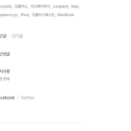
cos2d,
오큘러스,
라즈베리파이,
Leopard,
Mac,
spberry pi,
iPod,
오큘러스퀘스트,
MacBook,
근글
인기글
근댓글
지사항
란 존재
acebook
Twitter