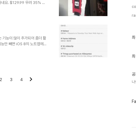
co
음 접한것은... 킥스타터에서 펀딩
인했습니다. 엄청 마음에 들어서
ra
 각각 $100에 구입을 할 수 있
만 도착하였습니다. 저는 빨간색
oogle IO 13 참석 중에 샌프
최
.
최
에는 기능이 많이 추가되어 좀더 활
근
기능만 빼면 iOS 8의 노트앱에서
글
 하지만 추가적으로 앱을 설치해
과
기본적으로 노트앱이 있기 때문에 추
인
최
기
기본 노트앱에서도 충분하게 활용
글
계정이 1년 넘게 있었지만 제대
합니다. 간단하게 노트 앱의 기능
공
또는 마크다운의 #..
2
3
4
나
페
F
이
스
북
트
위
터
플