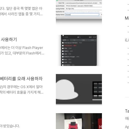
다. 일단 중국 쪽 몇몇 앱은 아
에서 사라진 앱들 중 몇 가지도
M
다. 하지만 또 다른 방법이 존재
cydia의 앱을 iOS 앱으로 변
다. 그것을 re-signing 작
 계정, iOS app Singer 애
yer 사용하기
iL
ansmission 4 deb 파일 크롬
에서는 더 이상 Flash Player
 있고, 대부분의 Flash에서
다. 스티브 잡스가 Flash 죽
 심지어 Google도 flash
트에서는 여전히 Flash를 사용
 눌렀더니. 아래 그림 처럼
서 베터리를 오래 사용하자
 of date 등의 메세지가 나오면
)의 경우에는 OS X에서 알아
최적의 베터리 효율을 가지게 해준
은 사용할 필요가 없다. 일반적
 사용할 수 있게 하고, 그래픽
다. 문제는 외장 전원을 사용하
T
를 쭉쭉 사용하게 된다. 가끔 난
애
카드를 수동으로 선택할 수 있으며,
다. 또한 오픈소스로..
야 받았습니다.
Ap