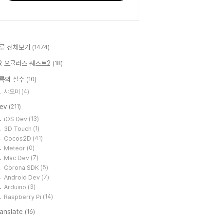
류 전체보기
(1474)
R 오큘러스 퀘스트2
(18)
륙의 실수
(10)
샤오미
(4)
Dev
(211)
iOS Dev
(13)
3D Touch
(1)
Cocos2D
(41)
Meteor
(0)
Mac Dev
(7)
Corona SDK
(5)
Android Dev
(7)
Arduino
(3)
Raspberry Pi
(14)
ranslate
(16)