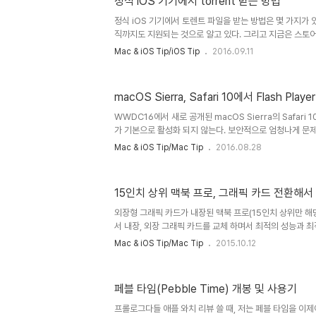
정식 iOS 기기에서 torrent 받는 방법
정식 iOS 기기에서 토렌트 파일을 받는 방법은 몇 가지가 있
직까지도 지원되는 것으로 알고 있다. 그리고 지금은 스토어
사용할 수 있다. 하지만 이제는 딱히 받을 수 있는 방법이 없
Mac & iOS Tip/iOS Tip
2016.09.11
한다. 개발자 계정이 있어야 하긴 하지만... 자세히 말하자면 
환 하는 작업이다. cydia는 deb라는 팩키지 구조를 가지고 있
업을 통해서 iOS의 ipa으로 변환을 한다. 준비물: iOS 개발자
macOS Sierra, Safari 10에서 Flash Pla
플리케이션, xCode 또는 Apple Configurator 2, iTr
으로 받아야 잘 받아진..
WWDC16에서 새로 공개된 macOS Sierra의 Safari 10
가 기본으로 활성화 되지 않는다. 보안적으로 엄청나게 문제가
사용되는 기능들은 html5로 다 커버가 되는 듯해서 그런가 보
Mac & iOS Tip/Mac Tip
2016.08.28
이기를 선언한지 몇 년이 지나지 않아 정말 죽어버리는 것 같다.
를 대부분 다 걷어 낸 듯 하다. 그런데 다수의 우리나라 싸이
하고 있다. 오늘 Bugs에서 음악을 듣기 위해서 재생버튼을
15인치 상위 맥북 프로, 그래픽 카드 전환해
Flash Player 10 이상을 설치 해야 한다고 나오거나 out
서 새로운 버전을 설치 하기를 권장했다...
외장형 그래픽 카드가 내장된 맥북 프로(15인치 상위만 해당
서 내장, 외장 그래픽 카드를 교체 하며서 최적의 성능과 
다. 15인치 상위모델 미만의 내장 그래픽 카드만 있는 제품
Mac & iOS Tip/Mac Tip
2015.10.12
인 상황에서는 내장형 그래픽 카드를 사용해서 베터리를 오래
작업이 들어 가는 경우는 외장 그래픽 카드를 사용하게 해준
지 않고 유튜브만 봐도 외장 그래픽 카드를 사용해서 베터리
페블 타임(Pebble Time) 개봉 및 사용기
감할 때가 있다. gfxCardStatus는 내장, 외장 그래픽 
자동으로도 선택하게 할 수 있게 만들어 주는 애플리케이션이
프롤로그다들 애플 와치 리뷰 쓸 때, 저는 페블 타임을 이제