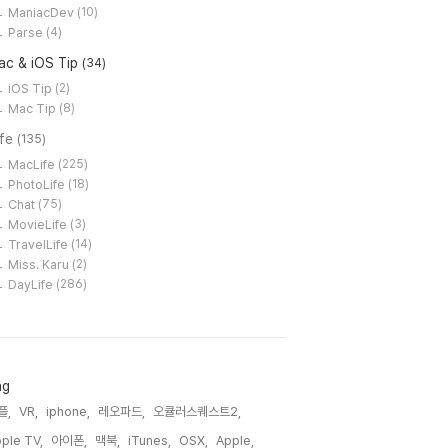
ManiacDev
(10)
Parse
(4)
ac & iOS Tip
(34)
iOS Tip
(2)
Mac Tip
(8)
ife
(135)
MacLife
(225)
PhotoLife
(18)
Chat
(75)
MovieLife
(3)
TravelLife
(14)
Miss. Karu
(2)
DayLife
(286)
ag
플,
VR,
iphone,
레오파드,
오큘러스퀘스트2,
ple TV,
아이폰,
맥북,
iTunes,
OSX,
Apple,