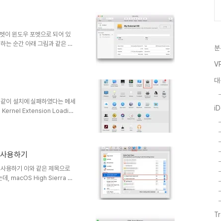
 라이브러리 선택을 클릭한다.
하위 iTunes 폴더안에 보면
들이 있다. 그 중 최신 것이나, 원
 포멧이 윈도우 포멧으로 되어 있
 하는 순간 아래 그림과 같은 에
분
rts not enough space
 방법으로 포멧을 시도하다가 다 실패하
V
널 애플리케이션을 실행을 한다. 아
대
크 목록이 나타난다. 목록중 포멧을
 실수로 다른 디스크를 포멧 할 수
그림과 같이 설치에 실패하였다는 메세
i
nel Extension Loading
 개인 정보 > 허용 버튼을 눌러주
yer 사용하기
layer 사용하기 이와 같은 제목으로
macOS High Sierra 가
수 있는 탭이 사라져 버렸다. 기존에
고 왼쪽 패널의 Plag-Ins에서
른쪽에서 자신이 원하는 곳의 싸이트
T