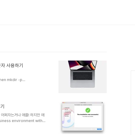
` 문자 사용하기
then mkdir -p
:", "\`");}' >
fi 3. 구름입력기 설정 ----------
프로를 마지막으로 사용하고 있던지라
키가 안 눌리고 ₩ 가 눌러 저서
하기
인척 하면서 md 작..
 ... 어쩌자는거냐 애플! 하지만 애
ess environment with
다운로드 링크 다운로드를 받고
있는 iTunes 아이콘을 클릭을 해서