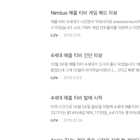
라 집중된 카테고리를 삼아도 될 때가 된 것 같습니다. 20
서 일본 대신 한국에서 개최하기도 했습니다. 투어 도시와 
Nimbus 애플 티비 게임 패드 리뷰
Toronto December 7, 2015Los Angeles Decembe
December 14, 2015Seattle Dece..
애플 티비 4세대가 나오면서 악세사리로 steelseries사의
시 되었습니다. iOS 7에서 게임 컨트롤러를 지원하고 다
미 출시되어 있습니다. 다만 MFi 지원 블루투스 게임 컨
iLife
2015.11.10
는 저도 확실하지 않습니다. Nimbus 제품 소개 페이지에
째 게임패드 컨트롤러라고 소개 되어 있습니다. 그리고 제
있고 가격도 59.95유로로 애플 공홈의 악세사리 페이지의 
4세대 애플 티비 간단 리뷰
매하고 있습니다. 애플에서 더 싸게 파는건 또 처음 보네요
4.1(애플에서는 4.0으로 나와 있습니다.), 라이트닝 케이블
10월 30일 애플 티비 4세대가 드디어 출시 되었습니다. 
했었는데 그게 10월의 마지막날이였다니... 그리고 빠른 
배송은 받을수 없다고 나와 있으나 아주 일찍 주문한 사람은
iLife
2015.11.03
하였습니다. 바로 신청을 했으나 게임 콘트롤러를 추가 주문
다시 주문을 했으나... 저보다 더 늦게 주문하신 분은 미국
운좋게도 일본 출장을 가신분이 구입을 해주셔서 월요일 저
4세대 애플 티비 발매 시작
ㅠb 가격은 세금 제외 한 가격 기준으로 미국이 조금더 저렴
플 티비 발매 시작에서도 말했지만 가격은 32기가는 $149(세
미국 시간으로 10월 26일 월요일 아침에 4세대 애플 티
32기가는 $149(세금 제외, 17만원), 64기가는 $199(세
국, 영국, 캐나다, 유럽, 호주, 일본 이렇게 동시 발매를 하
iLife
2015.10.26
문을 하면 빠른 배송의 경우 3-5일 정도 기다려야 합니다.
배송으로 하면 10월 30일~11월 3일 사이 오전에 받아 볼수
불하면 10월 30일~11월 3일 사이에 받아 볼 수 있습니다.