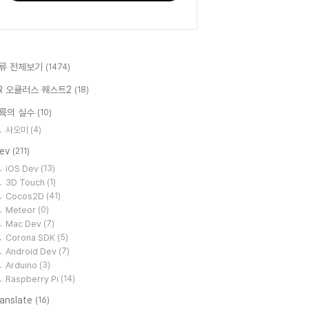
류 전체보기
(1474)
R 오큘러스 퀘스트2
(18)
륙의 실수
(10)
샤오미
(4)
Dev
(211)
iOS Dev
(13)
3D Touch
(1)
Cocos2D
(41)
Meteor
(0)
Mac Dev
(7)
Corona SDK
(5)
Android Dev
(7)
Arduino
(3)
Raspberry Pi
(14)
ranslate
(16)