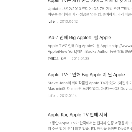
Apple TV는 게임 콘솔 시장을 지배 할 것이다
일~11월 4일에 받아 볼 수 있습니다. A8 CPU와 2기가
애플 티비 4세대 본체, 가속도 센서와 자이..
Update : 6/12/2013 드디어 iOS 7에 게임 관련 프
아무튼 준비하는 자가 성공을 얻는 법. 준비하자. 과거 애플은
게임 시장이라는게 그냥 깡으로만 되는게 아니니 충분하게 그
iLife
2013.06.12
하지는 않지만) 거의 양대 산맥으로 굳어가는 것 같다. Wii
고, 소니의 Play Station이 거의 독보적일까 했는데, 
이 나타나서 Xbox로 성공을 거두고 있다...
iAd로 인해 Big Apple이 될 Apple
Apple TV로 인해 Big Apple이 될 Apple http://ww
Apple(New York)에서 iBooks Author 등을 발표 했습
는 나름 손쉽게 만들수 있었습니다. 여기서 다른시각으로 봐야할께.
카테고리 없음
2012.01.28
장이 열렸다는 점입니다. 일반적은 ISBN 번호를 가진 책의 
어떻게 Big Big Apple이 될 것인가. 답은 iAd에 있습
Apple TV로 인해 Big Apple 이 될 Apple
Steve Jobs의 취미작품인 Apple TV가 있다. (이젠 취
Mac mini의 더 mini판 느낌이였고. 2세대는 iOS Devi
밖에 안한다. $19 Remote를 포함해서 말이다. 처음 Ap
iLife
2012.01.14
는 거의 쓸모가 없었다. 아니 국내에서는 Apple TV로 할 수
어와 있지 않고 컨텐츠도 모두 미국 위주였으니.. 그래서 몇달
몇번 중고로 팔까도 생각했다. 아이폰 4S를 구입하고 나서
Apple Kor, Apple TV 판매 시작
있었다. AirPlay 기능을 이용하면 iPhone 4S에서 App
폰 화면을 그대로 복제된 ..
그 동안 Apple TV가 한국에서는 전자파 인증 과정을 하
리 소문 없이, 판매 되고 있습니다. 해킹을 통하면 DivX도 