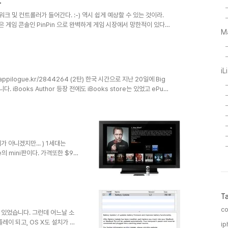
.
 램을 사용하고 있습니다. 구성품은
레임 워크 및 컨트롤러가 들어간다. :-) 역시 쉽게 예상할 수 있는 것이라.
 게임 콘솔인 PinPin 으로 완벽하게 게임 시장에서 망한적이 있다.
M
럴 결과가 나왔을 것이다. 요즘 콘솔 게임 시장은 (닌텐도에게 미안
가 잠깐 뜨는 것 처럼 보였지만... 이후엔 거의 망해가는 것 처럼 보이
(오래되긴 했지만) 게임과 전혀 관계없는 PC 시장의 공룡의 MS가 느닷없
iL
w.appilogue.kr/2844264 (2탄) 한국 시간으로 지난 20일에 Big
니다. iBooks Author 등장 전에도 iBooks store는 있었고 ePub
 iBooks Author 등장으로 iBoos Store에 Free Book 시
개념이 아니라 거의 App에 가깝습니다. Book App 개념이죠. 자,
니다. 광고 시장은 정말 좋습니다. 그냥 만들어놓고 사람..
미가 아니겠지만... ) 1세대는
ce의 mini판이다. 가격또한 $99
ple TV 2세대를 구입하고 나서
 있는게 없었다. iTunes도 들
간 방치를 해 놓다가... 중간에
는 쓰임이 달라지는 것을 볼 수
T
le TV로 미러링이 가능하다. 아이
co
고 있었습니다. 그런데 어느날 소
플레이 되고, OS X도 설치가 가
ip