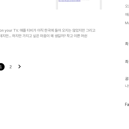
오
애
M
ow, It's on your TV. 애플 티비가 아직 한국에 들어 오지는 않았지만 그리고
테지만... 하지만 가지고 싶은 마음이 왜 생길까? 작고 이쁜 머쉰
최
최
근
글
과
인
최
기
1
2
글
공
나
페
F
이
스
북
트
위