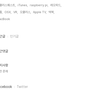
큘러스퀘스트,
iTunes,
raspberry pi,
레오파드,
플,
OSX,
VR,
오큘러스,
Apple TV,
맥북,
acBook,
근글
인기글
근댓글
지사항
란 존재
acebook
Twitter