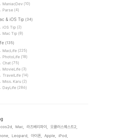
ManiacDev
(10)
Parse
(4)
ac & iOS Tip
(34)
iOS Tip
(2)
Mac Tip
(8)
ife
(135)
MacLife
(225)
PhotoLife
(18)
Chat
(75)
MovieLife
(3)
TravelLife
(14)
Miss. Karu
(2)
DayLife
(286)
ag
cos2d,
Mac,
라즈베리파이,
오큘러스퀘스트2,
hone,
Leopard,
아이폰,
Apple,
iPod,