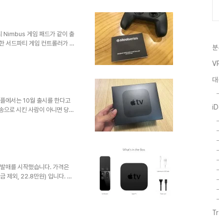
11년에는 일본에 지진이 일어나
날짜는 아래와 같습니다.
r 10, 2015Austin
 Nimbus 게임 패드가 같이 출
양한 서드파티 게임 컨트롤러가 이
분
트롤러가 애플 티비를 지원하는지
서는 애플 티비용으로 나온 첫 번
V
품소개 페이지에서는 품절로 나와
대
$49.95 보다 비싼 가격으로 판
. 간단한 스펙을 보면 블루투스
로 전원 충전을 ..
애플에서는 10월 출시를 한다고
i
배송으로 시킨 사람이 아니면 당일
 10월 30일 금요일에 수령을
한다고 몇 시간 뒤에 취소 하고
에 도착했지만 전 출발도 안해서
녁에 바로 입수를 했습니다. dㅠ
합니다. 이전 포스팅 4세대 애
금 제외, 17만원)..
비 발매를 시작했습니다. 가격은
금 제외, 22.8만원) 입니다. 미
고 있습니다. 하지만 지금 당장 주
 19달러 추가 비용을 주고 빠른
 있고, 17달러 추가 비용을 지
T
 무료 배송으로 할 경우 11월 2