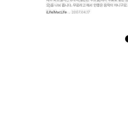
오)을 나눠 줍니다. 무료라고 해서 안좋은 음악이 아니구요.
박꼬박 받으면 꽤 많이 모입니다. ^^
iLife/MacLife
2007.04.17