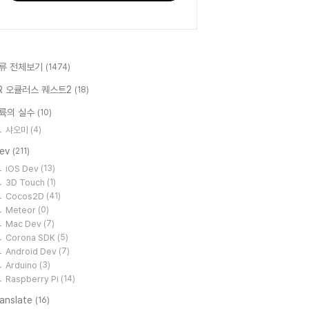
류 전체보기
(1474)
R 오큘러스 퀘스트2
(18)
륙의 실수
(10)
샤오미
(4)
Dev
(211)
iOS Dev
(13)
3D Touch
(1)
Cocos2D
(41)
Meteor
(0)
Mac Dev
(7)
Corona SDK
(5)
Android Dev
(7)
Arduino
(3)
Raspberry Pi
(14)
ranslate
(16)