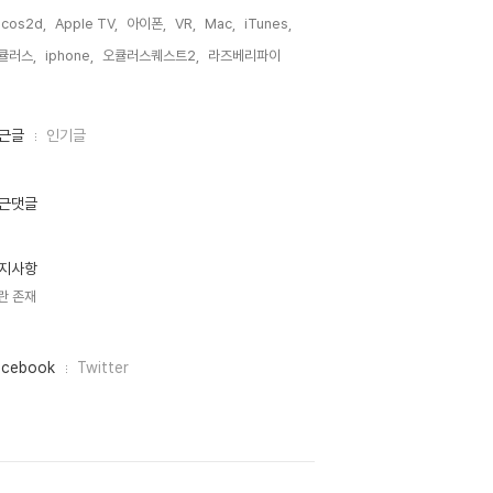
cos2d,
Apple TV,
아이폰,
VR,
Mac,
iTunes,
큘러스,
iphone,
오큘러스퀘스트2,
라즈베리파이,
근글
인기글
근댓글
지사항
란 존재
acebook
Twitter