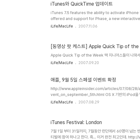
iTunes와 QuickTime 업데이트
iTunes 7.5 features the ability to activate iPhon
offered and support for Phase, a new interacti
exclusively for iPod nano (third generation), iPod 
iLife/MacLife
2007.11.06
generation). This release also includes bug fixes
performance. QuickTime 7.3 addresses critical 
delivers: - Support for iTunes 7.5 - Upda..
[동영상 팟 케스트] Apple Quick Tip of the
Apple Quick Tip of the Week 맥 지니어스들이 
iLife/MacLife
2007.09.20
애플, 9월 5일 스페셜 이벤트 확정
http://www.appleinsider.com/articles/07/08/28
vent_on_september_5th.html OS X 기반의 iPo
iLife/MacLife
2007.08.29
iTunes Festival: London
7월 1일 부터 31일까지, 7월동안 런던에서 60명이 넘는
티벌에 참여 하나고 한다. 흑... 이거 완전 최고인데. http://ww