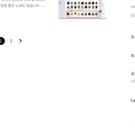
 엄청 좋은 노래도 많습니다. 꼬
co
오
최
최
1
2
근
글
과
인
최
기
글
공
나
페
F
이
스
북
트
위
터
플