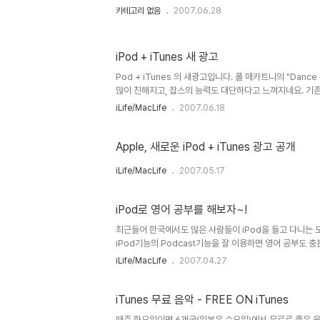
카테고리 없음
2007.06.28
iPod + iTunes 새 광고
Pod + iTunes 의 새광고입니다. 폴 매카트니의 "Dan
많이 친해지고, 잡스의 능력도 대단하다고 느껴지네요. 기
iLife/MacLife
2007.06.18
Apple, 새로운 iPod + iTunes 광고 공개
iLife/MacLife
2007.05.17
iPod로 영어 공부를 해보자~!
최근들어 한국에서도 많은 사람들이 iPod을 들고 다니는 
iPod기능의 Podcast기능을 잘 이용하면 영어 공부도 충
Podcast중 가장 유명한 English Second Langua
iLife/MacLife
2007.04.27
번째로 할일은 iTunes를 실행 시킵니다. 그리고 왼쪽 메
렉토리를 클릭합니다. 그러면 바로 Podcast 디렉토리로
Search 기능을 이용하여 상당 오른쪽에 'eslpod..
iTunes 무료 음악 - FREE ON iTunes
매주 화요일이면 6개국(일본은 수요일)에서 무료로 좋은 