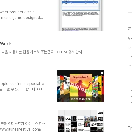
e wherever service is
ve music game designed
classic, and iPod (fifth
분
 to improve stability and
security issues and
V
 Week
대
나와서 맥을 사용하는 팁을 가르쳐 주는군요. OTL 맥 유저 만쉐~
i
/apple_confirms_special_e
d을 발표 할 수 있다고 합니다. OTL
 밴드와 아티스트가 아이튠스 페스
T
w.itunesfestival.com/