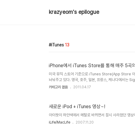
krazyeom's epilogue
iTunes
13
iPhone에서 iTunes Store를 통해 매주 5
미국 뮤직 스토어 기준으로 iTunes Store(App Stor
놔눠주고 있다. 영국, 호주, 일본, 프랑스, 케나다에서는 Sigl
만 주고 있다. 처음엔 Single of the Week를 시작으
카테고리 없음
2011.04.17
Discovery Download, Latin Single of the We
of Week로 뮤직 비디오도 추가 하고 최근엔 Indie Spotlig
Song 으로 음악 5곡 뮤직 비디오 1곡을 받을 수 있다. 
새로운 iPod + iTunes 영상~!
가 안 좋은게 아니다. 알려진 가수의 노래는 자주 나오는 편
찮은 노래..
아이팟이 하얀색에서 메탈로 바뀌면서 잠시 사라졌던 영상이 
iLife/MacLife
2007.11.20