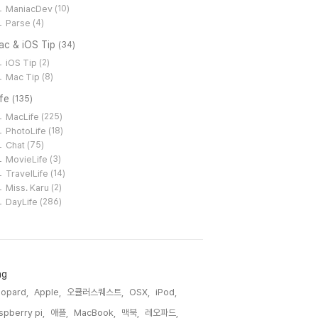
ManiacDev
(10)
Parse
(4)
ac & iOS Tip
(34)
iOS Tip
(2)
Mac Tip
(8)
ife
(135)
MacLife
(225)
PhotoLife
(18)
Chat
(75)
MovieLife
(3)
TravelLife
(14)
Miss. Karu
(2)
DayLife
(286)
ag
opard,
Apple,
오큘러스퀘스트,
OSX,
iPod,
spberry pi,
애플,
MacBook,
맥북,
레오파드,