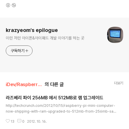
(새창열림)
로그 정보
krazyeom's epilogue
이런 저런 아이폰&아이패드 개발 이야기를 하는 곳
구독하기
더보기
iDev/Raspberry Pi
의 다른 글
라즈베리 파이 256MB 에서 512MB로 램 업그레이드
글 내용
http://techcrunch.com/2012/10/15/raspberry-pi-mini-computer-
now-shipping-with-ram-upgraded-to-512mb-from-256mb-sa
me-tiny-35-price-tag/ 조금 일찍이나, 최근에 구입하신분들은 낭패의 소
13
0
2012. 10. 16.
식. 이제 구입 하실려고 하시는분들은 좋은 소식이네요 :-) 저는 낭패입니다. 라
즈베리 파이가 같은 가격인 $35 에 램이 256MB에서 512MB로 늘어서 배송