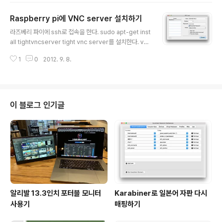
되고 있다고 합니다. 라즈베리 파이 사용하면서 좀 갑갑한게 램이였는데 이제
Raspberry pi에 VNC server 설치하기
해소 되었군요...; 하지만 다시 사기엔 좀 무리인듯.
글 내용
라즈베리 파이에 ssh로 접속을 한다. sudo apt-get inst
all tightvncserver tight vnc server를 설치한다. vnc
server :1 -geometry 1280x800 -depth 16 -pixel
1
0
2012. 9. 8.
format rgb565 vnc server를 구동한후 비밀번호를 설
정하면 된다. pi@raspberrypi ~ $ sudo apt-get ins
tall tightvncserverReading package lists... Done
Building dependency tree Reading state inform
ation... DoneThe following extra packages will b
이 블로그 인기글
e installed: x11-xserver-utils xfonts-base xfo..
알리발 13.3인치 포터블 모니터
Karabiner로 일본어 자판 다시
사용기
매핑하기