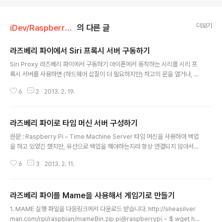
더보기
iDev/Raspberry Pi
의 다른 글
라즈베리 파이에서 Siri 프록시 서버 구동하기
글 내용
Siri Proxy 라즈베리 파이에서 구동하기 아이폰에서 동작하는 시리를 시리 프
록시 서버를 사용하면 (하드웨어 삽질이 더 필요하지만) 차고의 문을 열거나, 집
안의 온도를 바꾸는 등으로 다양하게 활용할 수 있다. 설치 방법은 아주 간단하
6
2
2013. 2. 19.
다. 리눅스가 익숙하지 않으면 아주 어려울 수도 있다. :-) 아래 명령어는 라즈베
리파이에서 실행을 하고, Ubunto 에서도 똑같이 실행할 수 있다. 어차피 고놈
이 고놈이라. 모든 것은 라즈베리 파이 또는 Ubunto 리눅스가 있다는 가정하에
라즈베리 파이로 타임 머신 서버 구성하기
시작된다. 설치 시간은 약 1시간 정도가 소요된다. 1. 필요한 모듈들 설치하기su
글 내용
do apt-get install dnsmasq ruby build-essential openssl libreadli
원문 : Raspberry Pi – Time Machine Server 타임 머신을 사용하여 백업
ne6 libreadline6-d..
을 하고 있었긴 했지만, 유선으로 백업을 해야하는지라 항상 연결되지 않아서
듬성 듬성 백업을 했었다. 그래서 타임 캡슐을 살까하다가 어마어마한 가격(36
6
3
2013. 2. 11.
~59만원)에 좌절하고, 에어포트 익스프레스는 HDD를 지원하지 않아서 에어
포트 익스트림을 22만원이라는 저렴하지 않은 가격에 구입을 할 까 생각을 하
고 있었다. 그러던 찰나 집에 뒹굴던 Raspberry Pi(라즈베리 파이)를 잘 사용
라즈베리 파이를 Mame을 사용해서 게임기로 만들기
하면 타임 머신 서버로 사용 가능하다는 것이 생각이 났다. 그래서 삽을 들었다.
글 내용
역시나 삽질은 한번에 되지 않는 법. 이리저리 찾아 다니다가 괜찮은 블로그 포
1. MAME 실행 파일을 다음링크에서 다운로드 받습니다. http://sheasilver
스팅을 발견하여 번역을 하기로 했다. (원문의 저자도 나와 똑같은 글 ..
man.com/rpi/raspbian/mameBin.zip pi@raspberrypi ~ $ wget htt