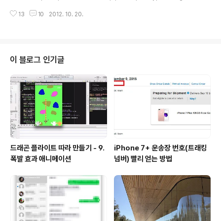
p://sheasilverman.com/rpi/raspbian/mameBin.zip 2. 다운로드 받은
13
10
2012. 10. 20.
파일을 압축을 풉니다. pi@raspberrypi ~ $ unzip mameBin.zip 3. sud
o usermod -a -G video [your_username] pi@raspberrypi ~ $ su
do usermod -a -G video pi 4. 초기 셋팅을 위해 advmame 실행을 합니
다. 그러면 몇몇의 디렉토리가 생성 되고 ~/.advance에 옮겨집니다.pi@rasp
berrypi ~ $ ./..
이 블로그 인기글
드래곤 플라이트 따라 만들기 - 9.
iPhone 7+ 운송장 번호(트래킹
폭발 효과 애니메이션
넘버) 빨리 얻는 방법