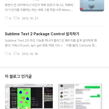
글 내용
어베스트: $14.25 에서 구입했습니다. 모두다 샤오미 마
화면이 큰 아이맥이나 15인치 맥북 프로가 아니고, 맥북에
크인 mi가 떡하니 찍허였습니다. 샤오미 제품을 정말 많이
어 11인치를 사용하는 저는 아래 그럼 처럼 너무 Menu B
구입했지만 이건 일부분일 뿐입니다. 언젠가 다 구매하고
ar가 비좁습니다. 어떨때는 애플리케이션에서 Menu를 많
말테야... 이번것은 실수는 쯤은 아니고 샤오미가 이런것도
4
0
2012. 10. 27.
이 사용하면 Menu Bar의 아이콘이 가려서 난감할 때도
판다라는 정도로 알려주는 포스팅입니다...
있죠. 그럴때 유용하게 사용 할 수 있는 애플리케이션 "Bar
tender"가 있습니다. 아래 그림처럼 원하는 아이콘은 바
Sublime Text 2 Package Control 설치하기
텐더에 숨길수 있고, 또 필요할 때 꺼내 볼 수 있습니다. 비
글 내용
좁던 Menu Bar가 널널해 졌습니다. 딱 평소에 필요한 것
Sublime Text 2의 막강 기능중 하나가 플러그인 패키지를 쉽게 설치하게 해
만 볼 수 있죠. http://www.macbartender.com/ Trial
준다. 리눅스의 yum, apt-get 등등 처럼. Ctrl + ` 키를 눌러, Console 창으
버젼도 있으니 꼭 한번 사용해보세요. 사용방법은 Prefer
연다. 그리고 다음 코드를 복사 붙여넣기 한다. import urllib2,os; pf='Pack
ence 에서 왼쪽 메뉴에 아이콘 목록을 하나 선택하고 "Sh
0
0
2012. 10. 18.
age Control.sublime-package'; ipp=sublime.installed_packages
ow in Bartender Bar,..
_path(); os.makedirs(ipp) if not os.path.exists(ipp) else None; urlli
b2.install_opener(urllib2.build_opener(urllib2.ProxyHandler())); o
pen(os.path.join(ipp,pf),'wb').write(urllib2.ur..
이 블로그 인기글