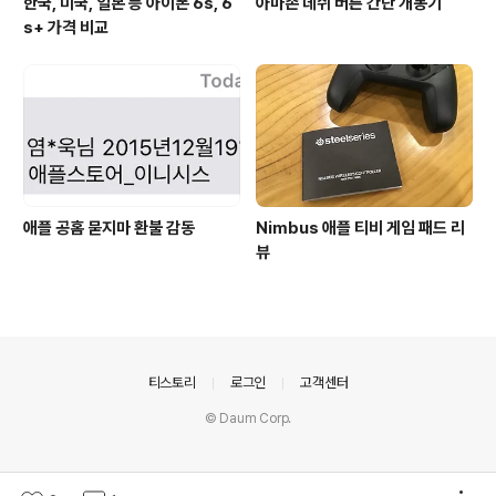
한국, 미국, 일본 등 아이폰 6s, 6
아마존 데쉬 버튼 간단 개봉기
s+ 가격 비교
애플 공홈 묻지마 환불 감동
Nimbus 애플 티비 게임 패드 리
뷰
의안내
티스토리
로그인
고객센터
© Daum Corp.