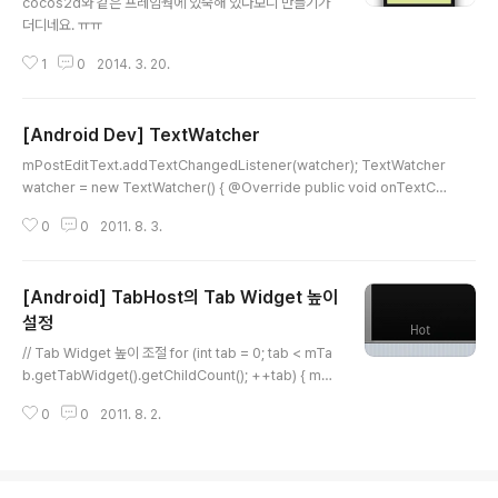
cocos2d와 같은 프레임웍에 있숙해 있다보니 만들기가
음에는 VISIBLE/INVISIBLE 로 처리 했다가, setAlpha
더디네요. ㅠㅠ
로 그냥 알파값만 처리 했습니다. 안드로이드 개발은 모르
는지라 아주 간당한 방법으로만 구현했습니다..
1
0
2014. 3. 20.
[Android Dev] TextWatcher
글 내용
mPostEditText.addTextChangedListener(watcher); TextWatcher
watcher = new TextWatcher() { @Override public void onTextCh
anged(CharSequence charsequence, int i, int j, int k) { // TODO A
0
0
2011. 8. 3.
uto-generated method stub } } @Override public void beforeTex
tChanged(CharSequence charsequence, int i, int j,int k) { // TODO
Auto-generated method stub } @Override public void afterText
[Android] TabHost의 Tab Widget 높이
Changed(Editable editable) ..
설정
글 내용
// Tab Widget 높이 조절 for (int tab = 0; tab < mTa
b.getTabWidget().getChildCount(); ++tab) { mTa
b.getTabWidget().getChildAt(tab).getLayoutPar
0
0
2011. 8. 2.
ams().height = Setting.TAB_WIDGET_HEIGHT; }
Tab Widget의 경우 기본적으로 아이콘을 넣게 설정되어
서 그런지 너무 크게 설정이 되서. Text만 넣을 경우 참 이
쁘지 않습니다. 위의 코드로 높이를 설정해주면 아름다운...