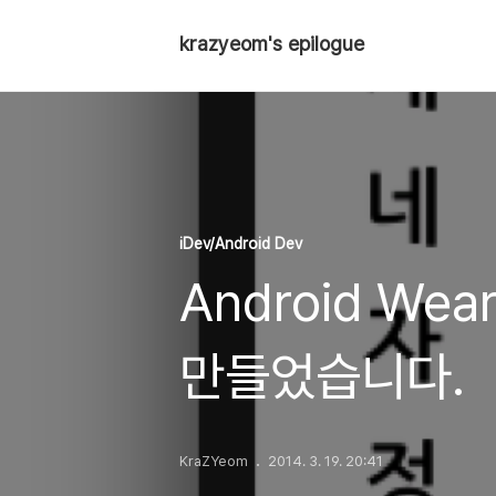
krazyeom's epilogue
iDev/Android Dev
Android We
만들었습니다.
KraZYeom
2014. 3. 19. 20:41