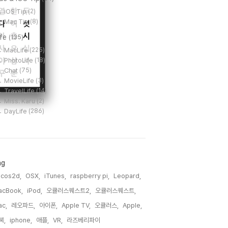
iOS Tip
(2)
Mac Tip
(8)
ife
(135)
MacLife
(225)
PhotoLife
(18)
Chat
(75)
MovieLife
(3)
TravelLife
(14)
Miss. Karu
(2)
DayLife
(286)
ag
cos2d,
OSX,
iTunes,
raspberry pi,
Leopard,
acBook,
iPod,
오큘러스퀘스트2,
오큘러스퀘스트,
c,
레오파드,
아이폰,
Apple TV,
오큘러스,
Apple,
북,
iphone,
애플,
VR,
라즈베리파이,