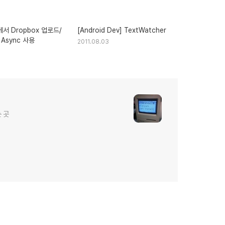
 Dropbox 업로드/
[Android Dev] TextWatcher
Async 사용
2011.08.03
 곳