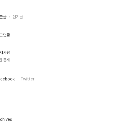
근글
인기글
근댓글
지사항
란 존재
acebook
Twitter
chives