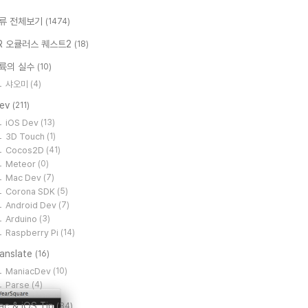
류 전체보기
(1474)
R 오큘러스 퀘스트2
(18)
륙의 실수
(10)
샤오미
(4)
Dev
(211)
iOS Dev
(13)
3D Touch
(1)
Cocos2D
(41)
Meteor
(0)
Mac Dev
(7)
Corona SDK
(5)
Android Dev
(7)
Arduino
(3)
Raspberry Pi
(14)
ranslate
(16)
ManiacDev
(10)
Parse
(4)
ac & iOS Tip
(34)