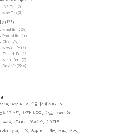
iOS Tip
(2)
Mac Tip
(8)
ife
(135)
MacLife
(225)
PhotoLife
(18)
Chat
(75)
MovieLife
(3)
TravelLife
(14)
Miss. Karu
(2)
DayLife
(286)
ag
hone,
Apple TV,
오큘러스퀘스트2,
VR,
큘러스퀘스트,
라즈베리파이,
애플,
cocos2d,
opard,
iTunes,
오큘러스,
레오파드,
spberry pi,
맥북,
Apple,
아이폰,
Mac,
iPod,