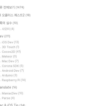
류 전체보기
(1474)
R 오큘러스 퀘스트2
(18)
륙의 실수
(10)
샤오미
(4)
Dev
(211)
iOS Dev
(13)
3D Touch
(1)
Cocos2D
(41)
Meteor
(0)
Mac Dev
(7)
Corona SDK
(5)
Android Dev
(7)
Arduino
(3)
Raspberry Pi
(14)
ranslate
(16)
ManiacDev
(10)
Parse
(4)
ac & iOS Tip
(34)