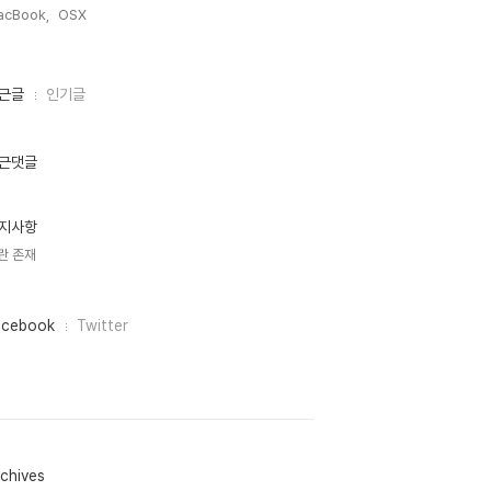
acBook,
OSX,
근글
인기글
근댓글
지사항
란 존재
acebook
Twitter
chives