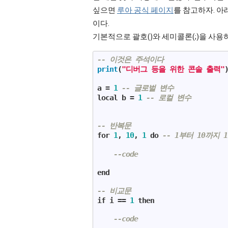
싶으면
루아 공식 페이지
를 참고하자. 아
이다.
기본적으로 괄호()와 세미콜론(;)을 사용
-- 이것은 주석이다
print
(
"디버그 등을 위한 콘솔 출력"
)
a = 
1
-- 글로벌 변수
local
 b = 
1
-- 로컬 변수
-- 반복문
for
1
, 
10
, 
1
do
-- 1부터 10까지
--code
end
-- 비교문
if
 i == 
1
then
--code