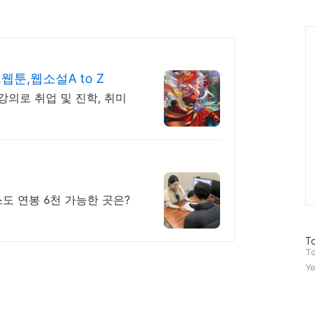
인
Ca
툰,웹소설A to Z
강의로 취업 및 진학, 취미
도 연봉 6천 가능한 곳은?
방
To
문
To
자
Ye
수