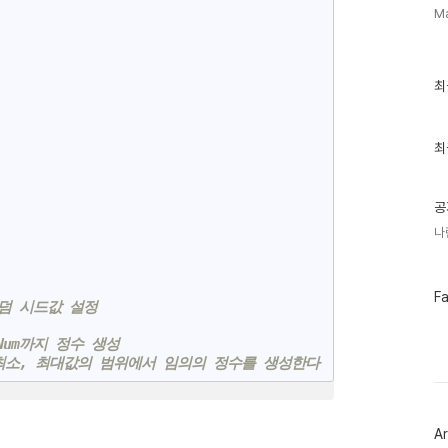
M
최
최
근
글
과
인
최
기
글
공
나
페
F
랜덤 시드값 설정
이
스
북
xNum까지 정수 생성
트
 최소, 최대값의 범위에서 임의의 정수를 생성한다
위
터
플
러
Ar
그