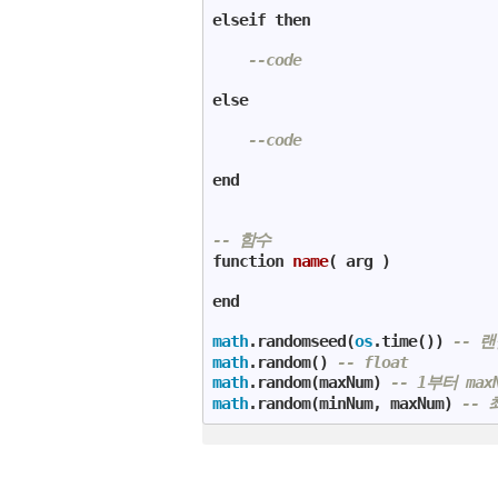
elseif
then
--code
else
--code
end
-- 함수
function
name
( arg )
end
math
.randomseed(
os
.time()) 
-- 
math
.random() 
-- float
math
.random(maxNum) 
-- 1부터 ma
math
.random(minNum, maxNum) 
--