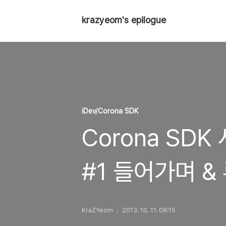
krazyeom's epilogue
iDev/Corona SDK
Corona SD
#1 들어가며 &
KraZYeom
2013. 10. 11. 08:15