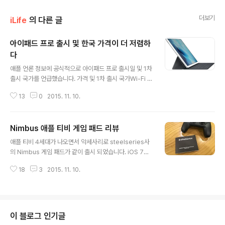
더보기
iLife
의 다른 글
아이패드 프로 출시 및 한국 가격이 더 저렴하
다
글 내용
애플 언론 정보에 공식적으로 아이패드 프로 출시일 및 1차
출시 국가를 언급했습니다. 가격 및 1차 출시 국가Wi-Fi 3
2GB 모델이 99만9천원Wi-Fi + Cellular 128GB 모델
13
0
2015. 11. 10.
이 1백35만원Apple Pencil은 12만9천원Smart Keyb
oard는 22만9천원 (미국 영어용 키보드 레이아웃으로만
제공)앵귈라, 앤티가 바부다, 호주, 오스트리아, 벨기에, 캐
Nimbus 애플 티비 게임 패드 리뷰
나다, 케이맨제도, 중국, 체코 공화국, 덴마크, 엘살바도르,
글 내용
핀란드, 프랑스, 독일, 지브롤터, 그린란드, 과테말라, 홍콩,
애플 티비 4세대가 나오면서 악세사리로 steelseries사
헝가리, 아일랜드, 맨 섬, 이탈리아, 일본, 리히텐슈타인, 룩
의 Nimbus 게임 패드가 같이 출시 되었습니다. iOS 7에
셈부르크, 말레이시아, 멕시코, 모나코, 네덜란드, 뉴질랜
서 게임 컨트롤러를 지원하고 다양한 서드파티 게임 컨트
드, 노르웨이, 폴란드, 포르투갈, 푸에르토리코, 러시아, 싱
18
3
2015. 11. 10.
롤러가 이미 출시되어 있습니다. 다만 MFi 지원 블루투스
가포르, 슬로베니아, 스페..
게임 컨트롤러가 애플 티비를 지원하는지는 저도 확실하지
않습니다. Nimbus 제품 소개 페이지에서는 애플 티비용
으로 나온 첫 번째 게임패드 컨트롤러라고 소개 되어 있습
니다. 그리고 제품소개 페이지에서는 품절로 나와있고 가
이 블로그 인기글
격도 59.95유로로 애플 공홈의 악세사리 페이지의 $49.9