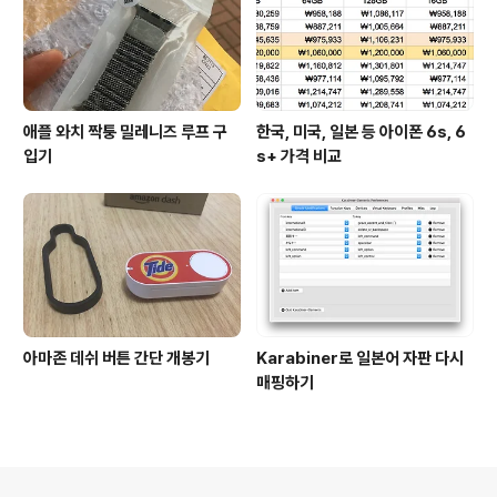
애플 와치 짝퉁 밀레니즈 루프 구
한국, 미국, 일본 등 아이폰 6s, 6
입기
s+ 가격 비교
아마존 데쉬 버튼 간단 개봉기
Karabiner로 일본어 자판 다시
매핑하기