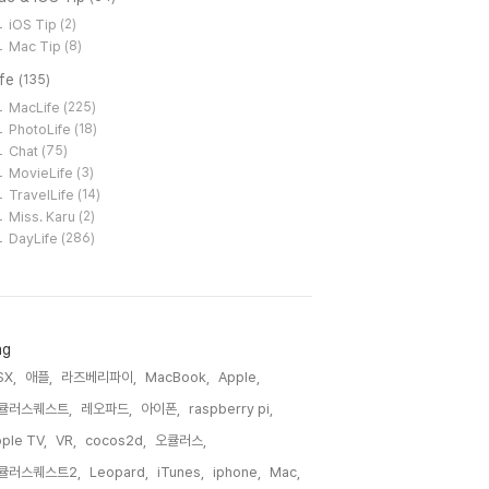
iOS Tip
(2)
Mac Tip
(8)
ife
(135)
MacLife
(225)
PhotoLife
(18)
Chat
(75)
MovieLife
(3)
TravelLife
(14)
Miss. Karu
(2)
DayLife
(286)
ag
SX,
애플,
라즈베리파이,
MacBook,
Apple,
큘러스퀘스트,
레오파드,
아이폰,
raspberry pi,
ple TV,
VR,
cocos2d,
오큘러스,
큘러스퀘스트2,
Leopard,
iTunes,
iphone,
Mac,