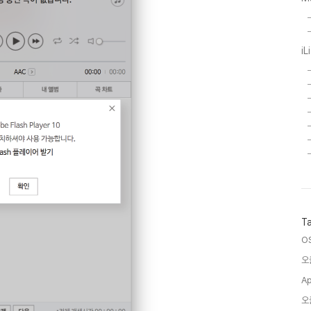
iL
T
O
오
Ap
오