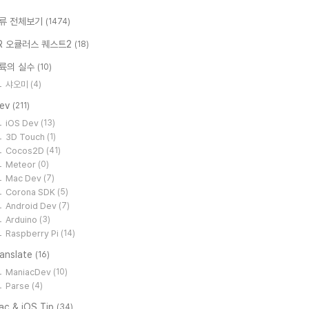
류 전체보기
(1474)
R 오큘러스 퀘스트2
(18)
륙의 실수
(10)
샤오미
(4)
Dev
(211)
iOS Dev
(13)
3D Touch
(1)
Cocos2D
(41)
Meteor
(0)
Mac Dev
(7)
Corona SDK
(5)
Android Dev
(7)
Arduino
(3)
Raspberry Pi
(14)
ranslate
(16)
ManiacDev
(10)
Parse
(4)
ac & iOS Tip
(34)