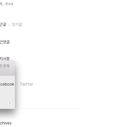
북,
iPod,
근글
인기글
근댓글
지사항
란 존재
acebook
Twitter
chives