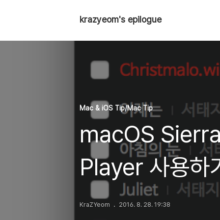
krazyeom's epilogue
Mac & iOS Tip/Mac Tip
macOS Sierra
Player 사용하
KraZYeom
2016. 8. 28. 19:38