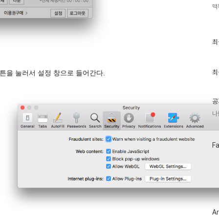
맥
최
최
근
글
과
인
최
설정 버튼을 눌러서 설정 창으로 들어간다.
기
글
공
나
페
F
이
스
북
트
위
터
플
러
Ar
그