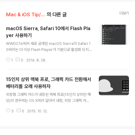
더보기
Mac & iOS Tip/Mac Tip
의 다른 글
macOS Sierra, Safari 10에서 Flash Pla
yer 사용하기
글 내용
WWDC16에서 새로 공개된 macOS Sierra의 Safari 1
0에서는 더 이상 Flash Player가 기본으로 활성화 되지
않는다. 보안적으로 엄청나게 문제가 있고, 대부분의 Flas
1
0
2016. 8. 28.
h에서 사용되는 기능들은 html5로 다 커버가 되는 듯해서
그런가 보다. 스티브 잡스가 Flash 죽이기를 선언한지 몇
년이 지나지 않아 정말 죽어버리는 것 같다. 심지어 Googl
15인치 상위 맥북 프로, 그래픽 카드 전환해서
e도 flash를 대부분 다 걷어 낸 듯 하다. 그런데 다수의 우
리나라 싸이트에서는 여전히 Flash를 사용하고 있다. 오늘
베터리를 오래 사용하자
글 내용
Bugs에서 음악을 듣기 위해서 재생버튼을 눌렀더니. 아래
외장형 그래픽 카드가 내장된 맥북 프로(15인치 상위만 해
그림 처럼 Flash Player 10 이상을 설치 해야 한다고 나
당)의 경우에는 OS X에서 알아서 내장, 외장 그래픽 카드
오거나 out of date 등의 메세지가 나오면서 새로운 버전
를 교체 하며서 최적의 성능과 최적의 베터리 효율을 가지
을 설치 하기를 권장했다...
3
0
2015. 10. 12.
게 해준다. 15인치 상위모델 미만의 내장 그래픽 카드만 있
는 제품은 사용할 필요가 없다. 일반적인 상황에서는 내장
형 그래픽 카드를 사용해서 베터리를 오래 사용할 수 있게
하고, 그래픽 작업이 들어 가는 경우는 외장 그래픽 카드를