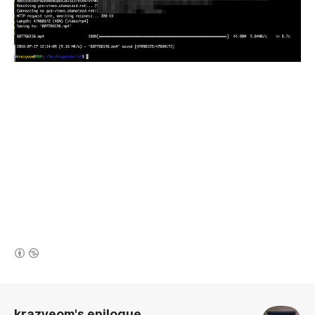
(새창열림)
로그 정보
krazyeom's epilogue