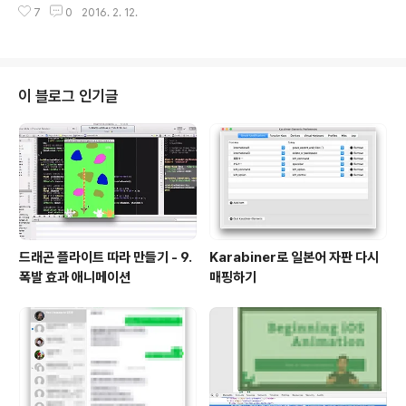
7
0
2016. 2. 12.
역을 할 생각을 하였다. 원본이 PDF 기준으로 책 표지까지 109페이지 밖에 안
되어서 혼자 해도 얼마 안 걸릴 것 같았지만, 혼자 하면 귀찮기도 해서 빨리 번역
을 해보고 색다르게 번역을 해보자는 결심해 #이상한모임 맴버를 주축으로 트
위터, 페이스북에 있는 iOS 개발자들에게 낚시 글을 돌렸다. 함께 번역을 해보
자고. 총 13챕터. 한 챕터에 한 명씩 번역하기로 하였다. 커뮤니케이션 오류로 1
이 블로그 인기글
명이 2개의 챕터를 번역을 해서 약간 꼬이기는 했지만, ..
드래곤 플라이트 따라 만들기 - 9.
Karabiner로 일본어 자판 다시
폭발 효과 애니메이션
매핑하기