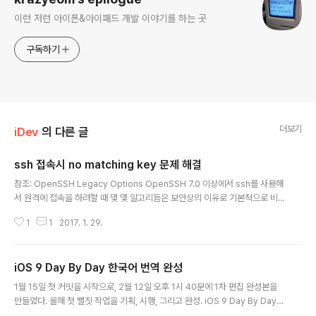
이런 저런 아이폰&아이패드 개발 이야기를 하는 곳
구독하기
더보기
iDev
의 다른 글
ssh 접속시 no matching key 문제 해결
글 내용
참조: OpenSSH Legacy Options OpenSSH 7.0 이상에서 ssh를 사용해
서 원격에 접속을 하려할 때 몇 몇 알고리듬은 보안상의 이유로 기본적으로 비
활성화 되어 있다. NAS와 무선 인터넷 공유기의 ssh를 접속을 하려 하는데 아
1
1
2017. 1. 29.
래와 같이 에러가 나면서 원격 접속이 되질 않는다. -o 옵션을 줘서 알고리듬을
추가 해도 된다. 또는 ~/.ssh/config에 host 정보를 추가 해주면 자동으로 적
용이 된다. no matching host key type found. Their offer: ssh-dssM
iOS 9 Day By Day 한국어 번역 완성
y Cloud NAS 접속시 문제krazyeom@MBP:~$ ssh root@192.168.21
글 내용
9.18 Unable to negotiate with 192.168.219.18 port ..
1월 15일 첫 커밋을 시작으로, 2월 12일 오후 1시 40분에 1차 편집 완성본을
만들었다. 올해 첫 뻘짓 작업을 기획, 시행, 그리고 완성. iOS 9 Day By Day
한국어 iOS 9 Day By Day 시리즈가 PDF로 출간되었다는 소식을 접하고 번