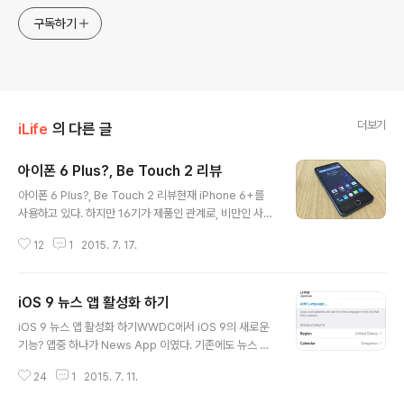
구독하기
더보기
iLife
의 다른 글
아이폰 6 Plus?, Be Touch 2 리뷰
글 내용
아이폰 6 Plus?, Be Touch 2 리뷰현재 iPhone 6+를
사용하고 있다. 하지만 16기가 제품인 관계로, 비만인 사람
들이 물만 먹어도 살찐다고 말하는 것처럼, iPhone 6+로
12
1
2015. 7. 17.
가끔 사진 찍는 것 외에는 정말 아무것도 하지 않는데 매번
용량이 꽉 찼다는 메제시가 뜬다. 다시 용량 큰 아이폰을 사
기엔 너무 부담스러웠다. 조만간 신제품이 나올지도 모르
iOS 9 뉴스 앱 활성화 하기
고 말이다. 안드로이드 폰에는 대부분 외장 메모리로 저장
글 내용
공간을 확장할 수 있고, iCloud는 매달 $3.99을 내면서 2
iOS 9 뉴스 앱 활성화 하기WWDC에서 iOS 9의 새로운
00기가를 사용하고 있었는데, 안드로이드에서는 무료로
기능? 앱중 하나가 News App 이였다. 기존에도 뉴스 스
구글 포토를 사용할 수 있으니 안드로이드 폰으로 넘어가
텐드가 있었지만, 무슨 이유인지는 모르겠지만 다시 새롭
길 결심을 했다. 이런 단순한 생각은 정말 경기도 오산이었
24
1
2015. 7. 11.
게 News App을 내놓았고 기존에 Flipboard 등 다양한
다. (-_ -); 그리고 난 좀 심각한 애플빠이고 집에 모든..
뉴스 앱들을 위협 할 것이라고 했다. 하지만 iOS 9 b1, b