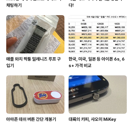
채팅하기
다!
애플 와치 짝퉁 밀레니즈 루프 구
한국, 미국, 일본 등 아이폰 6s, 6
입기
s+ 가격 비교
아마존 데쉬 버튼 간단 개봉기
대륙의 카피, 샤오미 MiKey