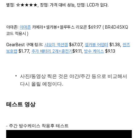
별점: ☆★★★★, 장점: 가격 대비 성능, 단점: LCD가 없다.
아마존:
아마존
카메라+셀카봉+블루투스 리모콘 $69.97 ( BR4D45XQ
코드 적용시 )
GearBest 구매 링크:
샤오미 액션캠
$67.07,
셀카봉 어뎁터
$1.38,
렌즈
보호캡
$1.77,
추가 배터리 2개+충전기
$9.11,
방수 케이스
$9.13
사진/동영상 찍은 것은 야간/주간 등으로 비교해서
다시 올릴 예정이다.
테스트 영상
- 주간 방수케이스 착용후 테스트