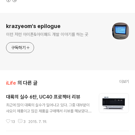
로그 정보
krazyeom's epilogue
이런 저런 아이폰&아이패드 개발 이야기를 하는 곳
구독하기
더보기
iLife
의 다른 글
대륙의 실수 6탄, UC40 프로젝터 리뷰
글 내용
최근에 많이 대륙의 실수가 일어나고 있다. 그중 대부분이
샤오미 제품이고 많은 제품을 구매해서 리뷰를 해보았다.
오랜만에 다른 회사 제품이 눈에 들어와서 구매를 했다. U
13
3
2015. 7. 19.
C40 프로젝터는 2-3달 전부터 갑자기 한국인에게 인기
엄청난 인기를 받고 있다. $74.90이라는 저렴한 가격 때