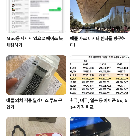
Mac용 메세지 앱으로 페이스 북
애플 파크 비지터 센터를 방문하
채팅하기
다!
애플 와치 짝퉁 밀레니즈 루프 구
한국, 미국, 일본 등 아이폰 6s, 6
입기
s+ 가격 비교