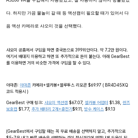
AS100 VR을 구입해서 사용했었고, 잘 사용하지 않아서 방출했었
다. 하지만 가끔 물놀이 갈 때 등 액션캠이 필요할 때가 있어서 다
음 액션 카메라로 샤오미 것을 선택했다.
샤오미 공홈에서 구입을 하면 중국돈으로 399위안이다. 약 7.2만 원이다.
여기서 배대지 이용하고 하면 또 추가적으로 돈이 붙는다. 아래 GearBest
를 이용하면 거의 비슷한 가격에 구입을 할 수 있다.
아마존:
아마존
카메라+셀카봉+블루투스 리모콘 $69.97 ( BR4D45XQ
코드 적용시 )
GearBest 구매 링크:
샤오미 액션캠
$67.07,
셀카봉 어뎁터
$1.38,
렌즈
보호캡
$1.77,
추가 배터리 2개+충전기
$9.11,
방수 케이스
$9.13
(GearBest에서 구입할 때는 꼭 무료 배송을 선택하지 말고, 추가적으로
$5-7을 내고 빠른 배송을 선택하는 것이 정신건강에 엄청나게 도움이 된