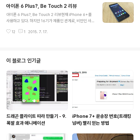
문인 것도 있지만 일단 알리익스프레스에서 무료 배송은
아이폰 6 Plus?, Be Touch 2 리뷰
대부분 1달 정도 걸리는 배송인데, 이제품의 판매자는 Fed
글 내용
ex 또는 EMS로 보내준다. 그리고 HDMI 케이블도 하나
아이폰 6 Plus?, Be Touch 2 리뷰현재 iPhone 6+를
무료로 껴준다. 그래서 주문 후 1 일주 정도면 손에 받아볼
사용하고 있다. 하지만 16기가 제품인 관계로, 비만인 사람
수 있다. 알리 익스프레스 구매 링크 개봉미니 피코 프로젝
들이 물만 먹어도 살찐다고 말하는 것처럼, iPhone 6+로
트라고 해서 이름처럼 엄청 작은 제품이 아니다. 20-30만
12
1
2015. 7. 17.
가끔 사진 찍는 것 외에는 정말 아무것도 하지 않는데 매번
원대 휴대폰에 연결하는 피코 프로젝트로 생각하면 정말
용량이 꽉 찼다는 메제시가 뜬다. 다시 용량 큰 아이폰을 사
착각을 하는 것이다...
기엔 너무 부담스러웠다. 조만간 신제품이 나올지도 모르
고 말이다. 안드로이드 폰에는 대부분 외장 메모리로 저장
공간을 확장할 수 있고, iCloud는 매달 $3.99을 내면서 2
이 블로그 인기글
00기가를 사용하고 있었는데, 안드로이드에서는 무료로
구글 포토를 사용할 수 있으니 안드로이드 폰으로 넘어가
길 결심을 했다. 이런 단순한 생각은 정말 경기도 오산이었
다. (-_ -); 그리고 난 좀 심각한 애플빠이고 집에 모든..
드래곤 플라이트 따라 만들기 - 9.
iPhone 7+ 운송장 번호(트래킹
폭발 효과 애니메이션
넘버) 빨리 얻는 방법